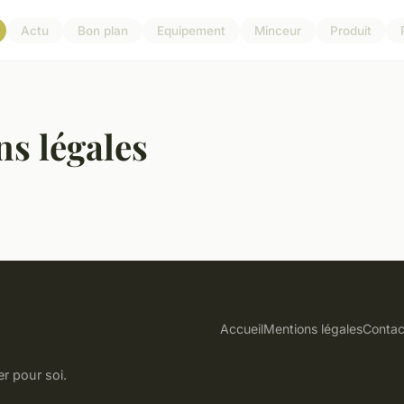
Actu
Bon plan
Equipement
Minceur
Produit
s légales
Accueil
Mentions légales
Contac
er pour soi.