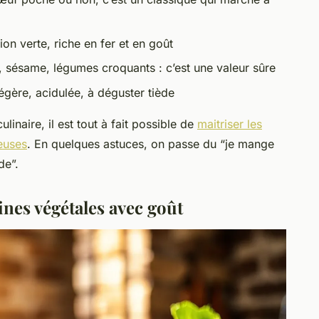
on verte, riche en fer et en goût
, sésame, légumes croquants : c’est une valeur sûre
égère, acidulée, à déguster tiède
ulinaire, il est tout à fait possible de
maitriser les
euses
. En quelques astuces, on passe du “je mange
de”.
éines végétales avec goût