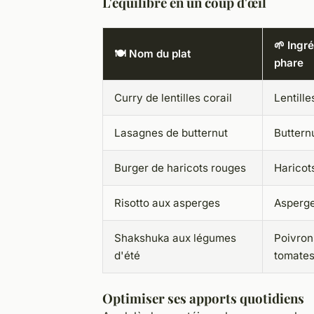
L'équilibre en un coup d'œil
🌱 Ingr
🍽️ Nom du plat
phare
Curry de lentilles corail
Lentille
Lasagnes de butternut
Buttern
Burger de haricots rouges
Haricot
Risotto aux asperges
Asperg
Shakshuka aux légumes
Poivron
d'été
tomate
Optimiser ses apports quotidiens