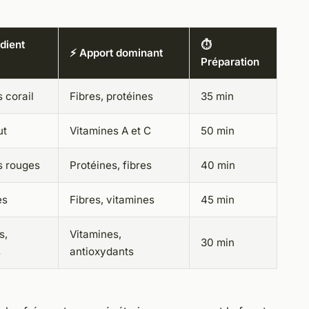
édient
⏱️
⚡ Apport dominant
Préparation
s corail
Fibres, protéines
35 min
ut
Vitamines A et C
50 min
s rouges
Protéines, fibres
40 min
es
Fibres, vitamines
45 min
s,
Vitamines,
30 min
s
antioxydants