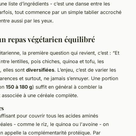
une liste d’ingrédients - c’est une danse entre les
parfois, tout commence par un simple tablier accroché
 entre aussi par les yeux.
n repas végétarien équilibré
rienne, la première question qui revient, c’est : “Et
tre lentilles, pois chiches, quinoa et tofu, les
, elles sont
diversifiées
. L’enjeu, c’est de varier les
carences et surtout, ne jamais s’ennuyer. Une portion
ron
150 à 180 g
) suffit en général à combler la
st associée à une céréale complète.
es
ffisant pour couvrir tous les acides aminés
réales - comme le riz, le quinoa ou l'avoine - on
on appelle la complémentarité protéique. Par