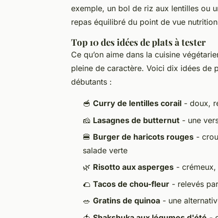
exemple, un bol de riz aux lentilles ou 
repas équilibré du point de vue nutrition
Top 10 des idées de plats à tester
Ce qu’on aime dans la cuisine végétarienn
pleine de caractère. Voici dix idées de 
débutants :
🥣
Curry de lentilles corail
- doux, ré
🧀
Lasagnes de butternut
- une vers
🍔
Burger de haricots rouges
- crou
salade verte
🌿
Risotto aux asperges
- crémeux, 
🌮
Tacos de chou-fleur
- relevés pa
🥗
Gratins de quinoa
- une alternati
🍅
Shakshuka aux légumes d'été
- 