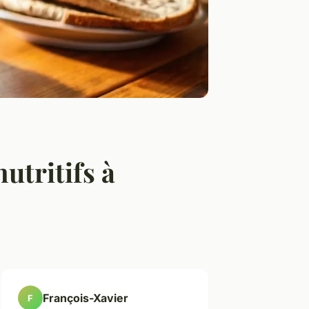
utritifs à
François-Xavier
F