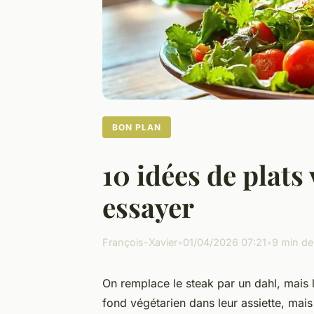
BON PLAN
10 idées de plats
essayer
François-Xavier
•
01/04/2026 07:21
•
9 min de
On remplace le steak par un dahl, mais 
fond végétarien dans leur assiette, mais